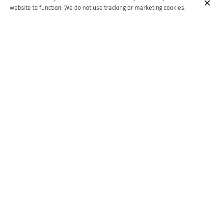
website to function. We do not use tracking or marketing cookies.
Menù della serata
Insalata di carciofi freschi e scaglie di pecorino
Strangozzi al vino rosso con cacio e pepe
Cheesecake di ricotta di pecora con biscotti aromatizzati al pepe
Prezzo a persona 30 € bevande escluse.
Venue
Osteria Vecchia Capronno
Piazza Matteotti
17
21021 Capronno VA